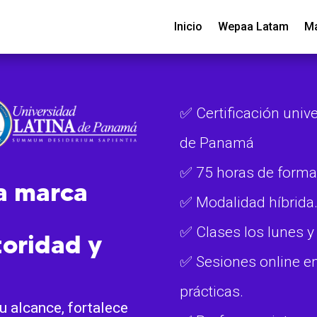
Inicio
Wepaa Latam
Ma
✅ Certificación unive
de Panamá
✅ 75 horas de forma
a marca
✅ Modalidad híbrida
✅ Clases los lunes y
toridad y
✅ Sesiones online en
prácticas.
u alcance, fortalece