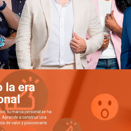
 la era
onal
ivo, tu marca personal se ha
. Aprende a construir una
ta de valor y posicionarte